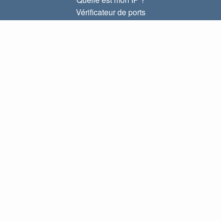
Vérificateur de ports
Quelle est mon IP locale ?
Subnet Calculator (CIDR)
À PROPOS
Contactez-nous
Confidentialité
Conditions d'utilisation
LIENS
Accueil
Blog
Index IP
LANGUES