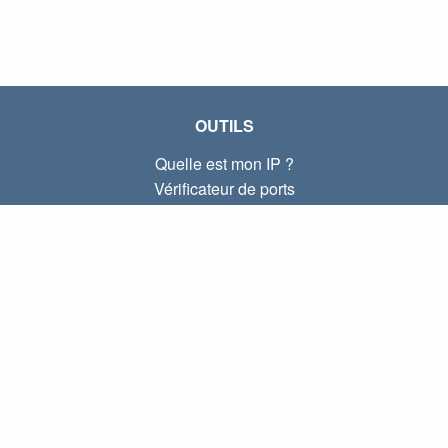
OUTILS
Quelle est mon IP ?
Vérificateur de ports
Quelle est mon IP locale ?
Subnet Calculator (CIDR)
À PROPOS
Contactez-nous
Confidentialité
Conditions d'utilisation
LIENS