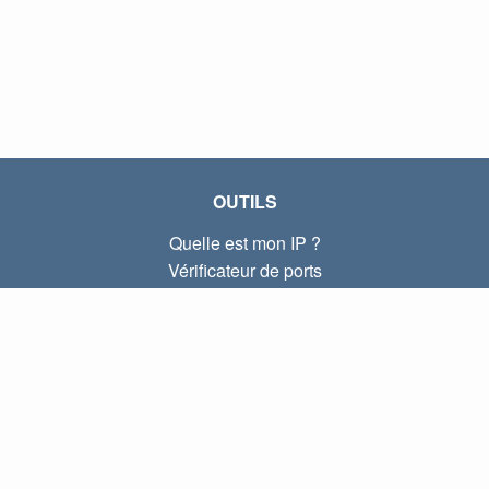
OUTILS
Quelle est mon IP ?
Vérificateur de ports
Quelle est mon IP locale ?
Subnet Calculator (CIDR)
À PROPOS
Contactez-nous
Confidentialité
Conditions d'utilisation