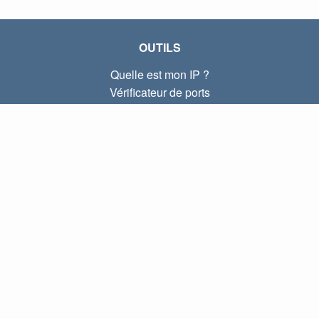
OUTILS
Quelle est mon IP ?
Vérificateur de ports
Quelle est mon IP locale ?
Subnet Calculator (CIDR)
À PROPOS
Contactez-nous
Confidentialité
Conditions d'utilisation
LIENS
Accueil
Blog