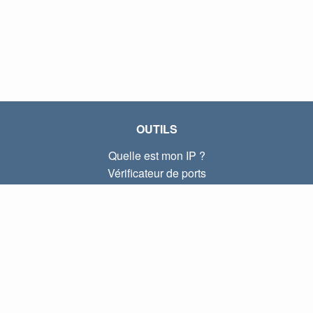
OUTILS
Quelle est mon IP ?
Vérificateur de ports
Quelle est mon IP locale ?
Subnet Calculator (CIDR)
À PROPOS
Contactez-nous
Confidentialité
Conditions d'utilisation