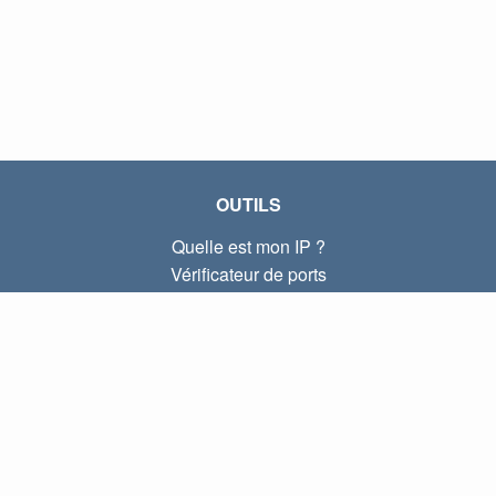
OUTILS
Quelle est mon IP ?
Vérificateur de ports
Quelle est mon IP locale ?
Subnet Calculator (CIDR)
À PROPOS
Contactez-nous
Confidentialité
Conditions d'utilisation