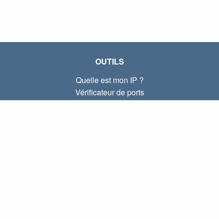
OUTILS
Quelle est mon IP ?
Vérificateur de ports
Quelle est mon IP locale ?
Subnet Calculator (CIDR)
À PROPOS
Contactez-nous
Confidentialité
Conditions d'utilisation
LIENS