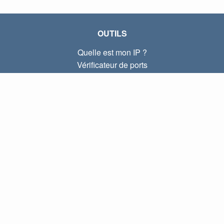
OUTILS
Quelle est mon IP ?
Vérificateur de ports
Quelle est mon IP locale ?
Subnet Calculator (CIDR)
À PROPOS
Contactez-nous
Confidentialité
Conditions d'utilisation
LIENS
Accueil
Blog