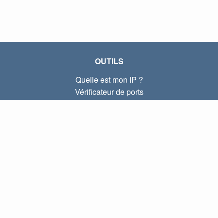
OUTILS
Quelle est mon IP ?
Vérificateur de ports
Quelle est mon IP locale ?
Subnet Calculator (CIDR)
À PROPOS
Contactez-nous
Confidentialité
Conditions d'utilisation
LIENS