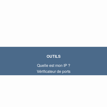
OUTILS
Quelle est mon IP ?
Vérificateur de ports
Quelle est mon IP locale ?
Subnet Calculator (CIDR)
À PROPOS
Contactez-nous