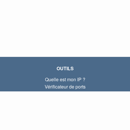
OUTILS
Quelle est mon IP ?
Vérificateur de ports
Quelle est mon IP locale ?
Subnet Calculator (CIDR)
À PROPOS
Contactez-nous