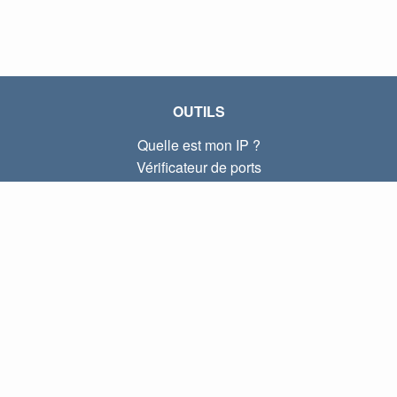
OUTILS
Quelle est mon IP ?
Vérificateur de ports
Quelle est mon IP locale ?
Subnet Calculator (CIDR)
À PROPOS
Contactez-nous
Confidentialité
Conditions d'utilisation
LIENS