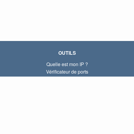
OUTILS
Quelle est mon IP ?
Vérificateur de ports
Quelle est mon IP locale ?
Subnet Calculator (CIDR)
À PROPOS
Contactez-nous
Confidentialité
Conditions d'utilisation