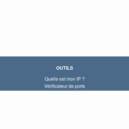
OUTILS
Quelle est mon IP ?
Vérificateur de ports
Quelle est mon IP locale ?
Subnet Calculator (CIDR)
À PROPOS
Contactez-nous