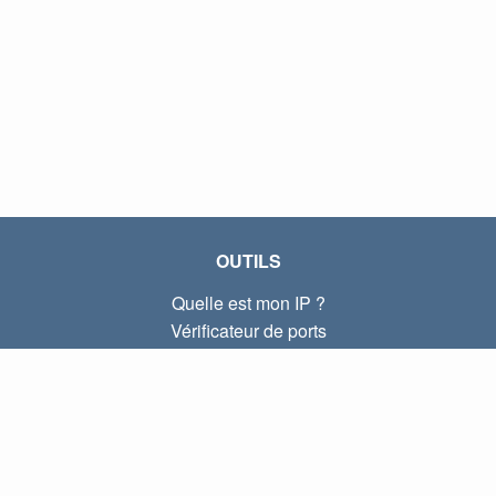
OUTILS
Quelle est mon IP ?
Vérificateur de ports
Quelle est mon IP locale ?
Subnet Calculator (CIDR)
À PROPOS
Contactez-nous