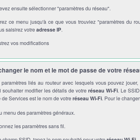
evez ensuite sélectionner "paramètres du réseau".
rez ce menu jusqu'à ce que vous trouviez "paramètres du route
s saisirez votre
adresse IP
.
trez vos modifications
anger le nom et le mot de passe de votre résea
es paramètres liés au routeur avec lesquels vous pouvez jouer
 souhaiter modifier les détails de votre
réseau Wi-Fi
. Le SSID 
 de Services est le nom de votre
réseau Wi-Fi
. Pour le changer
au menu des paramètres généraux.
onnez les paramètres sans fil.
e champ SSID, tapez le nom souhaité pour votre
réseau Wi-Fi
.