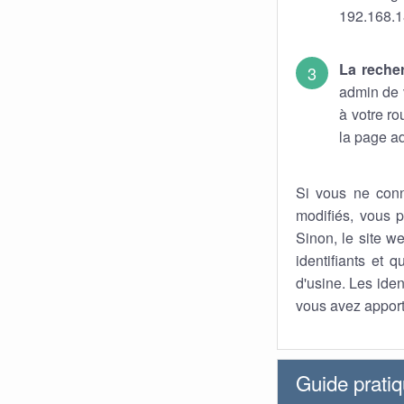
192.168.1
La reche
admin de v
à votre r
la page ad
Si vous ne conn
modifiés, vous p
Sinon, le site we
identifiants et 
d'usine. Les iden
vous avez apport
Guide prati