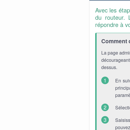
Avec les éta
du routeur. 
répondre à v
Comment co
La page admin
décourageante
dessus.
En sui
princip
paramè
Sélect
Saisis
pouvez 