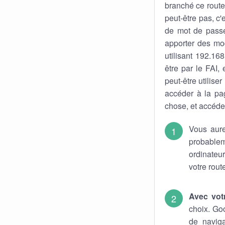
branché ce route
peut-être pas, c'
de mot de pass
apporter des mod
utilisant 192.16
être par le FAI,
peut-être utiliser
accéder à la pa
chose, et accéder
Vous aure
probable
ordinateu
votre rout
Avec vot
choix. Go
de naviga