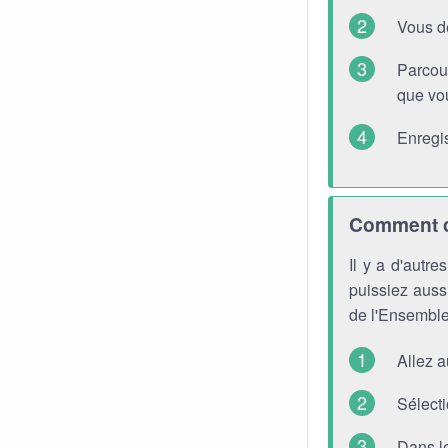
Vous d
Parcou
que vou
Enregis
Comment ch
Il y a d'autr
puissiez aussi
de l'Ensemble
Allez 
Sélecti
Dans l