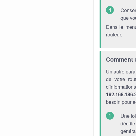
Conser
que vo
Dans le menu
routeur.
Comment ch
Un autre para
de votre rou
d'informati
192.168.186.
besoin pour a
Une foi
décrite
générau