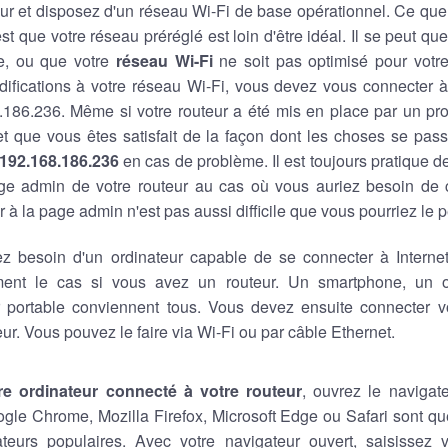
ur et disposez d'un réseau Wi-Fi de base opérationnel. Ce que
est que votre réseau préréglé est loin d'être idéal. Il se peut q
e, ou que votre
réseau Wi-Fi
ne soit pas optimisé pour votre 
ifications à votre réseau Wi-Fi, vous devez vous connecter à
8.186.236. Même si votre routeur a été mis en place par un pro
 et que vous êtes satisfait de la façon dont les choses se pas
192.168.186.236
en cas de problème. Il est toujours pratique 
ge admin de votre routeur au cas où vous auriez besoin de
 à la page admin n'est pas aussi difficile que vous pourriez le 
z besoin d'un ordinateur capable de se connecter à Internet,
ment le cas si vous avez un routeur. Un smartphone, un o
r portable conviennent tous. Vous devez ensuite connecter vo
eur. Vous pouvez le faire via Wi-Fi ou par câble Ethernet.
re ordinateur connecté à votre routeur
, ouvrez le navigat
ogle Chrome, Mozilla Firefox, Microsoft Edge ou Safari sont 
teurs populaires. Avec votre navigateur ouvert, saisissez v