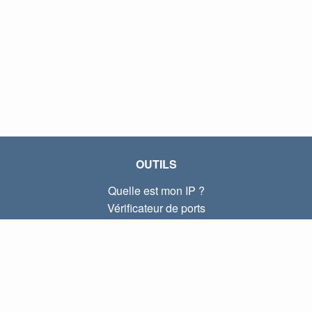
OUTILS
Quelle est mon IP ?
Vérificateur de ports
Quelle est mon IP locale ?
Subnet Calculator (CIDR)
À PROPOS
Contactez-nous