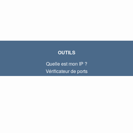
OUTILS
Quelle est mon IP ?
Vérificateur de ports
Quelle est mon IP locale ?
Subnet Calculator (CIDR)
À PROPOS
Contactez-nous
Confidentialité
Conditions d'utilisation