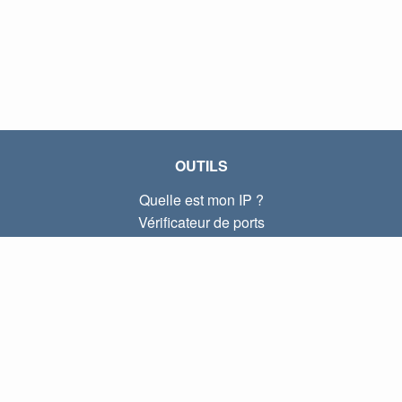
OUTILS
Quelle est mon IP ?
Vérificateur de ports
Quelle est mon IP locale ?
Subnet Calculator (CIDR)
À PROPOS
Contactez-nous
Confidentialité
Conditions d'utilisation