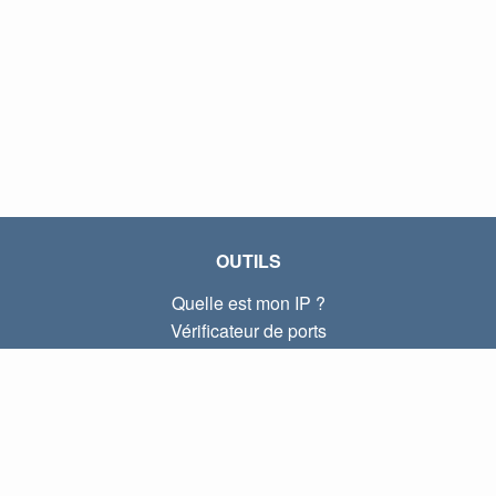
OUTILS
Quelle est mon IP ?
Vérificateur de ports
Quelle est mon IP locale ?
Subnet Calculator (CIDR)
À PROPOS
Contactez-nous