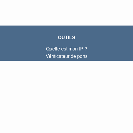
OUTILS
Quelle est mon IP ?
Vérificateur de ports
Quelle est mon IP locale ?
Subnet Calculator (CIDR)
À PROPOS
Contactez-nous
Confidentialité
Conditions d'utilisation
LIENS