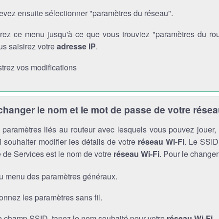
evez ensuite sélectionner "paramètres du réseau".
rez ce menu jusqu'à ce que vous trouviez "paramètres du route
s saisirez votre
adresse IP
.
trez vos modifications
anger le nom et le mot de passe de votre résea
es paramètres liés au routeur avec lesquels vous pouvez jouer
 souhaiter modifier les détails de votre
réseau Wi-Fi
. Le SSID 
 de Services est le nom de votre
réseau Wi-Fi
. Pour le changer
au menu des paramètres généraux.
onnez les paramètres sans fil.
e champ SSID, tapez le nom souhaité pour votre
réseau Wi-Fi
.