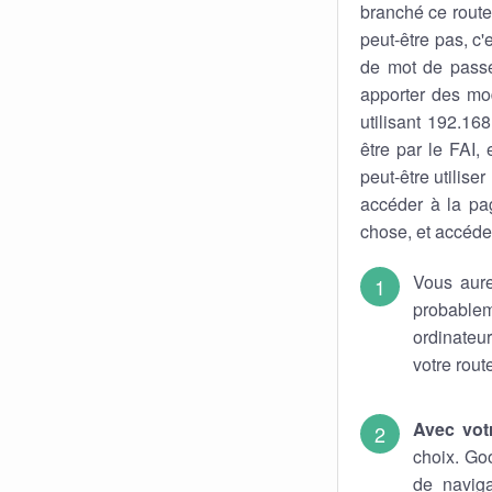
branché ce route
peut-être pas, c'
de mot de pass
apporter des mod
utilisant 192.16
être par le FAI,
peut-être utiliser
accéder à la pa
chose, et accéder
Vous aure
probable
ordinateu
votre rout
Avec vot
choix. Go
de naviga