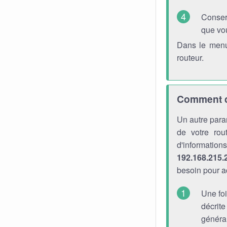
Conser
que vo
Dans le menu
routeur.
Comment ch
Un autre para
de votre rou
d'informati
192.168.215.
besoin pour a
Une foi
décrite
générau