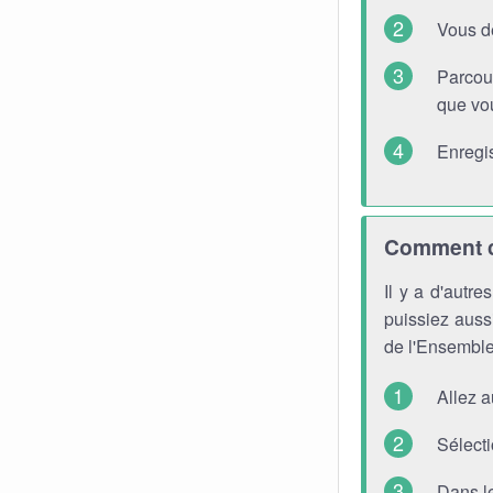
Vous d
Parcou
que vou
Enregis
Comment ch
Il y a d'autr
puissiez aussi
de l'Ensemble
Allez 
Sélecti
Dans l