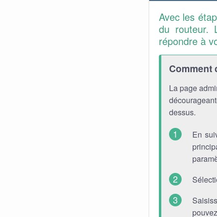
Avec les éta
du routeur. 
répondre à v
Comment co
La page admin
décourageante
dessus.
En sui
princip
paramè
Sélect
Saisis
pouvez 