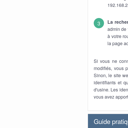
192.168.2
La reche
admin de v
à votre r
la page ad
Si vous ne conn
modifiés, vous p
Sinon, le site we
identifiants et 
d'usine. Les iden
vous avez apport
Guide prati