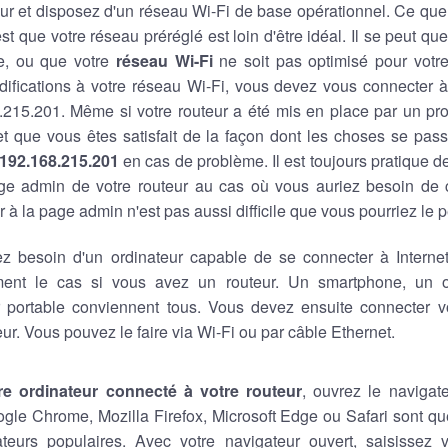
ur et disposez d'un réseau Wi-Fi de base opérationnel. Ce que
est que votre réseau préréglé est loin d'être idéal. Il se peut q
e, ou que votre
réseau Wi-Fi
ne soit pas optimisé pour votre 
ifications à votre réseau Wi-Fi, vous devez vous connecter à
8.215.201. Même si votre routeur a été mis en place par un pro
 et que vous êtes satisfait de la façon dont les choses se pas
192.168.215.201
en cas de problème. Il est toujours pratique 
ge admin de votre routeur au cas où vous auriez besoin de
 à la page admin n'est pas aussi difficile que vous pourriez le 
z besoin d'un ordinateur capable de se connecter à Internet,
ment le cas si vous avez un routeur. Un smartphone, un o
r portable conviennent tous. Vous devez ensuite connecter vo
eur. Vous pouvez le faire via Wi-Fi ou par câble Ethernet.
re ordinateur connecté à votre routeur
, ouvrez le navigat
ogle Chrome, Mozilla Firefox, Microsoft Edge ou Safari sont 
teurs populaires. Avec votre navigateur ouvert, saisissez v