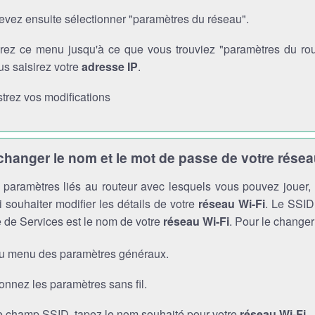
evez ensuite sélectionner "paramètres du réseau".
rez ce menu jusqu'à ce que vous trouviez "paramètres du route
s saisirez votre
adresse IP
.
trez vos modifications
anger le nom et le mot de passe de votre résea
es paramètres liés au routeur avec lesquels vous pouvez jouer
 souhaiter modifier les détails de votre
réseau Wi-Fi
. Le SSID 
 de Services est le nom de votre
réseau Wi-Fi
. Pour le changer
au menu des paramètres généraux.
onnez les paramètres sans fil.
e champ SSID, tapez le nom souhaité pour votre
réseau Wi-Fi
.