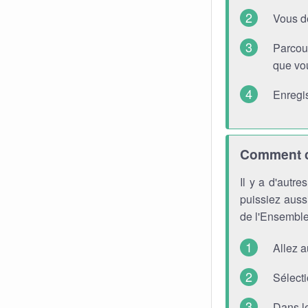
Vous d
Parcou
que vou
Enregis
Comment ch
Il y a d'autr
puissiez aussi
de l'Ensemble
Allez 
Sélecti
Dans l