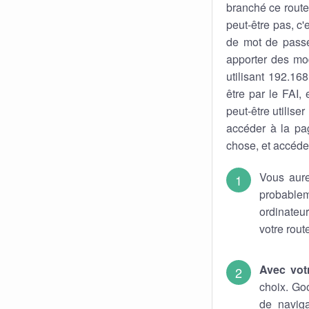
branché ce route
peut-être pas, c'
de mot de pass
apporter des mod
utilisant 192.16
être par le FAI,
peut-être utiliser
accéder à la pa
chose, et accéder
Vous aure
probable
ordinateu
votre rout
Avec vot
choix. Go
de naviga