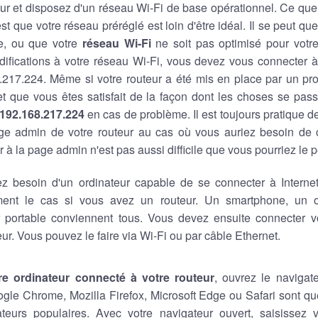
ur et disposez d'un réseau Wi-Fi de base opérationnel. Ce que
est que votre réseau préréglé est loin d'être idéal. Il se peut q
e, ou que votre
réseau Wi-Fi
ne soit pas optimisé pour votre 
ifications à votre réseau Wi-Fi, vous devez vous connecter à
8.217.224. Même si votre routeur a été mis en place par un pro
 et que vous êtes satisfait de la façon dont les choses se pas
192.168.217.224
en cas de problème. Il est toujours pratique 
ge admin de votre routeur au cas où vous auriez besoin de
 à la page admin n'est pas aussi difficile que vous pourriez le 
z besoin d'un ordinateur capable de se connecter à Internet,
ment le cas si vous avez un routeur. Un smartphone, un o
r portable conviennent tous. Vous devez ensuite connecter vo
eur. Vous pouvez le faire via Wi-Fi ou par câble Ethernet.
re ordinateur connecté à votre routeur
, ouvrez le navigat
ogle Chrome, Mozilla Firefox, Microsoft Edge ou Safari sont 
teurs populaires. Avec votre navigateur ouvert, saisissez v