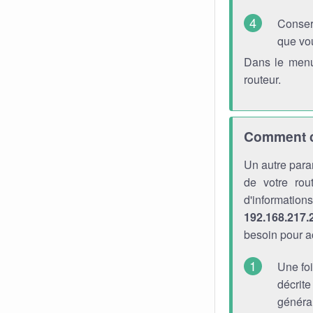
Conser
que vo
Dans le menu
routeur.
Comment ch
Un autre para
de votre rou
d'informati
192.168.217.
besoin pour a
Une foi
décrite
générau