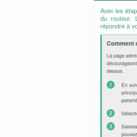
Avec les éta
du routeur. 
répondre à v
Comment co
La page admin
décourageante
dessus.
En sui
princip
paramè
Sélect
Saisis
pouvez 