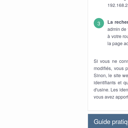
192.168.2
La reche
admin de v
à votre r
la page ad
Si vous ne conn
modifiés, vous p
Sinon, le site we
identifiants et 
d'usine. Les iden
vous avez apport
Guide prati