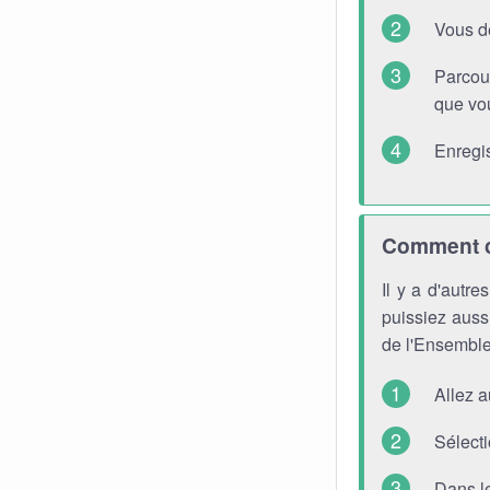
Vous d
Parcou
que vou
Enregis
Comment ch
Il y a d'autr
puissiez aussi
de l'Ensemble
Allez 
Sélecti
Dans l