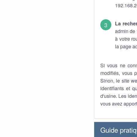
192.168.2
La reche
admin de v
à votre r
la page ad
Si vous ne conn
modifiés, vous p
Sinon, le site we
identifiants et 
d'usine. Les iden
vous avez apport
Guide prati