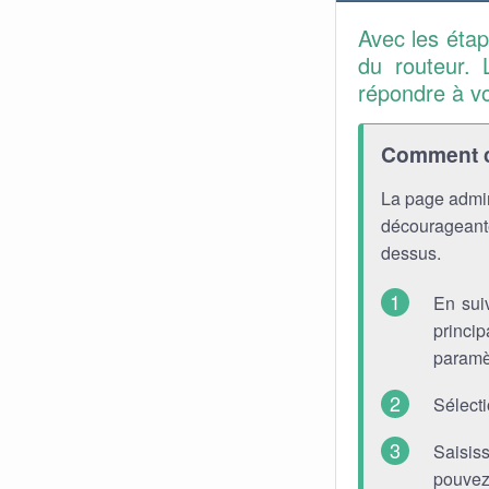
Avec les éta
du routeur. 
répondre à v
Comment co
La page admin
décourageante
dessus.
En sui
princip
paramè
Sélect
Saisis
pouvez 