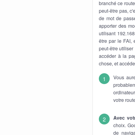
branché ce route
peut-être pas, c'
de mot de pass
apporter des mod
utilisant 192.16
être par le FAI,
peut-être utiliser
accéder à la pa
chose, et accéder
Vous aure
probable
ordinateu
votre rout
Avec vot
choix. Go
de naviga