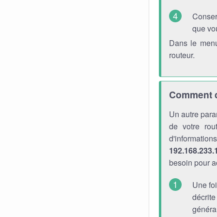
Conser
que vo
Dans le menu
routeur.
Comment ch
Un autre para
de votre rou
d'informati
192.168.233.
besoin pour a
Une foi
décrite
générau