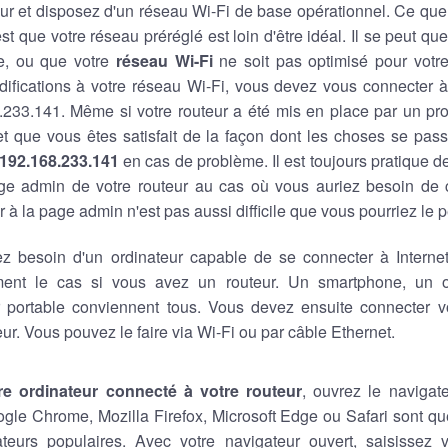
ur et disposez d'un réseau Wi-Fi de base opérationnel. Ce que
est que votre réseau préréglé est loin d'être idéal. Il se peut q
e, ou que votre
réseau Wi-Fi
ne soit pas optimisé pour votre 
ifications à votre réseau Wi-Fi, vous devez vous connecter à
8.233.141. Même si votre routeur a été mis en place par un pro
 et que vous êtes satisfait de la façon dont les choses se pas
192.168.233.141
en cas de problème. Il est toujours pratique 
ge admin de votre routeur au cas où vous auriez besoin de
 à la page admin n'est pas aussi difficile que vous pourriez le 
z besoin d'un ordinateur capable de se connecter à Internet,
ment le cas si vous avez un routeur. Un smartphone, un o
r portable conviennent tous. Vous devez ensuite connecter vo
eur. Vous pouvez le faire via Wi-Fi ou par câble Ethernet.
re ordinateur connecté à votre routeur
, ouvrez le navigat
ogle Chrome, Mozilla Firefox, Microsoft Edge ou Safari sont 
teurs populaires. Avec votre navigateur ouvert, saisissez v