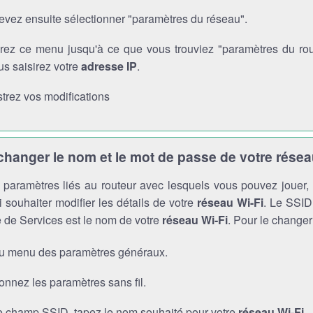
evez ensuite sélectionner "paramètres du réseau".
rez ce menu jusqu'à ce que vous trouviez "paramètres du route
s saisirez votre
adresse IP
.
trez vos modifications
anger le nom et le mot de passe de votre résea
es paramètres liés au routeur avec lesquels vous pouvez jouer
 souhaiter modifier les détails de votre
réseau Wi-Fi
. Le SSID 
 de Services est le nom de votre
réseau Wi-Fi
. Pour le changer
au menu des paramètres généraux.
onnez les paramètres sans fil.
e champ SSID, tapez le nom souhaité pour votre
réseau Wi-Fi
.