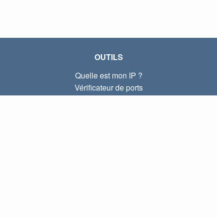
OUTILS
Quelle est mon IP ?
Vérificateur de ports
Quelle est mon IP locale ?
Subnet Calculator (CIDR)
À PROPOS
Contactez-nous
Confidentialité
Conditions d'utilisation
LIENS