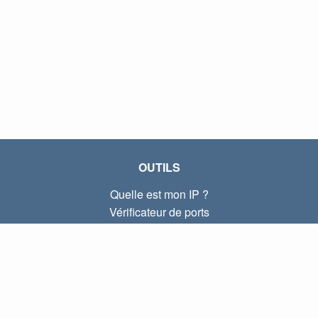
OUTILS
Quelle est mon IP ?
Vérificateur de ports
Quelle est mon IP locale ?
Subnet Calculator (CIDR)
À PROPOS
Contactez-nous