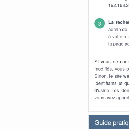
192.168.2
La reche
admin de v
à votre r
la page ad
Si vous ne conn
modifiés, vous p
Sinon, le site we
identifiants et 
d'usine. Les iden
vous avez apport
Guide prati