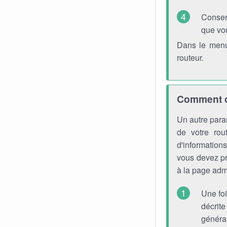
Conser
que vo
Dans le menu
routeur.
Comment ch
Un autre para
de votre rou
d'information
vous devez pr
à la page admi
Une foi
décrite
générau