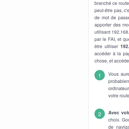
branché ce route
peut-être pas, c'
de mot de pass
apporter des mod
utilisant 192.168
par le FAI, et q
être utiliser
192
accéder à la pa
chose, et accéder
Vous aure
probable
ordinateu
votre rout
Avec vot
choix. Go
de naviga