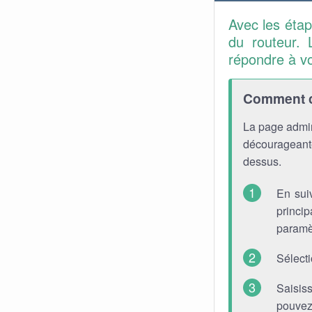
Avec les éta
du routeur. 
répondre à v
Comment co
La page admin
décourageante
dessus.
En sui
princip
paramè
Sélect
Saisis
pouvez 