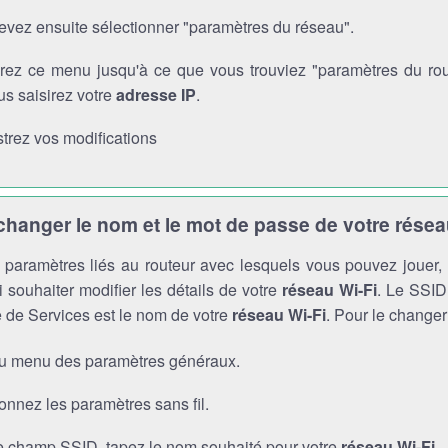
evez ensuite sélectionner "paramètres du réseau".
rez ce menu jusqu'à ce que vous trouviez "paramètres du route
s saisirez votre
adresse IP
.
trez vos modifications
anger le nom et le mot de passe de votre résea
es paramètres liés au routeur avec lesquels vous pouvez jouer
 souhaiter modifier les détails de votre
réseau Wi-Fi
. Le SSID 
 de Services est le nom de votre
réseau Wi-Fi
. Pour le changer
au menu des paramètres généraux.
onnez les paramètres sans fil.
e champ SSID, tapez le nom souhaité pour votre
réseau Wi-Fi
.