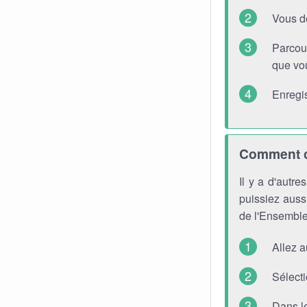
Vous d
Parcou
que vou
Enregis
Comment ch
Il y a d'autr
puissiez aussi
de l'Ensemble
Allez 
Sélecti
Dans l