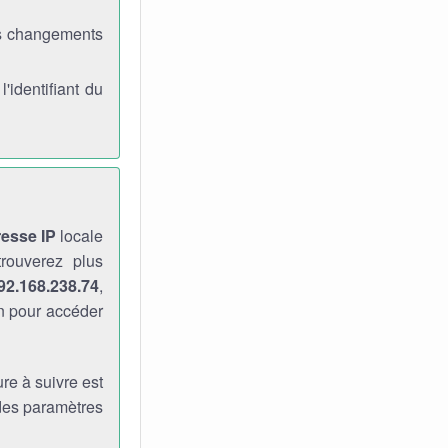
es changements
identifiant du
resse IP
locale
rouverez plus
92.168.238.74
,
n pour accéder
re à suivre est
 des paramètres