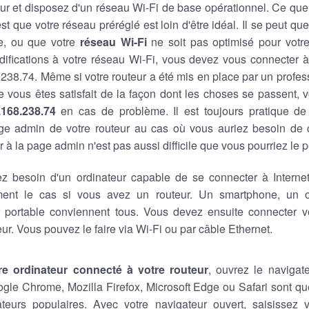
ur et disposez d'un réseau Wi-Fi de base opérationnel. Ce que
est que votre réseau préréglé est loin d'être idéal. Il se peut q
e, ou que votre
réseau Wi-Fi
ne soit pas optimisé pour votre 
ifications à votre réseau Wi-Fi, vous devez vous connecter à
.238.74. Même si votre routeur a été mis en place par un profes
ue vous êtes satisfait de la façon dont les choses se passent, 
.168.238.74
en cas de problème. Il est toujours pratique d
ge admin de votre routeur au cas où vous auriez besoin de
 à la page admin n'est pas aussi difficile que vous pourriez le 
z besoin d'un ordinateur capable de se connecter à Internet,
ment le cas si vous avez un routeur. Un smartphone, un o
r portable conviennent tous. Vous devez ensuite connecter vo
eur. Vous pouvez le faire via Wi-Fi ou par câble Ethernet.
re ordinateur connecté à votre routeur
, ouvrez le navigat
ogle Chrome, Mozilla Firefox, Microsoft Edge ou Safari sont 
teurs populaires. Avec votre navigateur ouvert, saisissez v