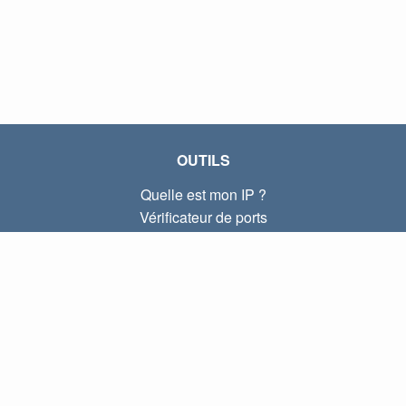
OUTILS
Quelle est mon IP ?
Vérificateur de ports
Quelle est mon IP locale ?
Subnet Calculator (CIDR)
À PROPOS
Contactez-nous
Confidentialité
Conditions d'utilisation