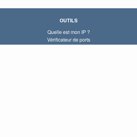
OUTILS
Quelle est mon IP ?
Vérificateur de ports
Quelle est mon IP locale ?
Subnet Calculator (CIDR)
À PROPOS
Contactez-nous
Confidentialité
Conditions d'utilisation
LIENS
Accueil
Blog