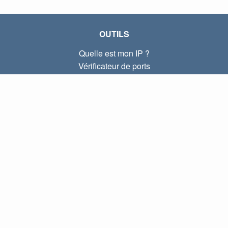
OUTILS
Quelle est mon IP ?
Vérificateur de ports
Quelle est mon IP locale ?
Subnet Calculator (CIDR)
À PROPOS
Contactez-nous
Confidentialité
Conditions d'utilisation
LIENS
Accueil
Blog