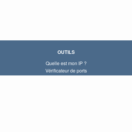
OUTILS
Quelle est mon IP ?
Vérificateur de ports
Quelle est mon IP locale ?
Subnet Calculator (CIDR)
À PROPOS
Contactez-nous
Confidentialité
Conditions d'utilisation