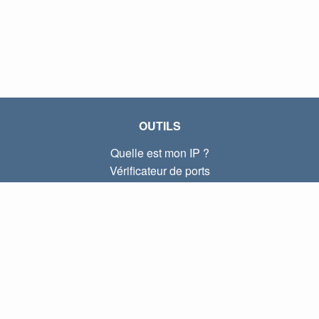
OUTILS
Quelle est mon IP ?
Vérificateur de ports
Quelle est mon IP locale ?
Subnet Calculator (CIDR)
À PROPOS
Contactez-nous
Confidentialité
Conditions d'utilisation