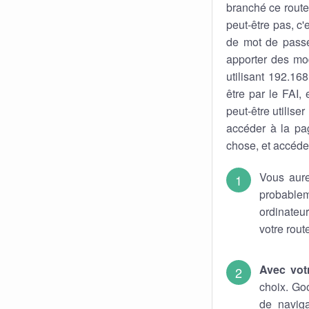
branché ce route
peut-être pas, c'
de mot de pass
apporter des mod
utilisant 192.16
être par le FAI,
peut-être utiliser
accéder à la pa
chose, et accéder
Vous aure
probable
ordinateu
votre rout
Avec vot
choix. Go
de naviga