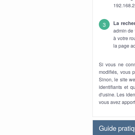
192.168.2
La reche
admin de v
à votre r
la page ad
Si vous ne conn
modifiés, vous p
Sinon, le site we
identifiants et 
d'usine. Les iden
vous avez apport
Guide prati