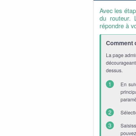
Avec les éta
du routeur. 
répondre à v
Comment co
La page admin
décourageante
dessus.
En sui
princip
paramè
Sélect
Saisis
pouvez 