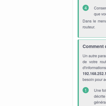
Conser
que vo
Dans le menu
routeur.
Comment ch
Un autre para
de votre rou
d'informati
192.168.252.
besoin pour a
Une foi
décrite
générau