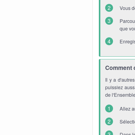
Vous d
Parcou
que vou
Enregis
Comment ch
Il y a d'autr
puissiez aussi
de l'Ensemble
Allez 
Sélecti
Dans l