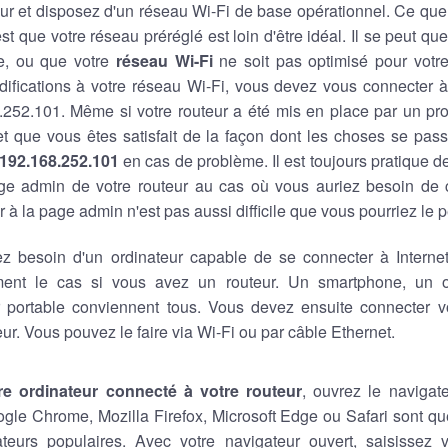
ur et disposez d'un réseau Wi-Fi de base opérationnel. Ce que
est que votre réseau préréglé est loin d'être idéal. Il se peut q
e, ou que votre
réseau Wi-Fi
ne soit pas optimisé pour votre 
ifications à votre réseau Wi-Fi, vous devez vous connecter à
8.252.101. Même si votre routeur a été mis en place par un pro
 et que vous êtes satisfait de la façon dont les choses se pas
192.168.252.101
en cas de problème. Il est toujours pratique 
ge admin de votre routeur au cas où vous auriez besoin de
 à la page admin n'est pas aussi difficile que vous pourriez le 
z besoin d'un ordinateur capable de se connecter à Internet,
ment le cas si vous avez un routeur. Un smartphone, un o
r portable conviennent tous. Vous devez ensuite connecter vo
eur. Vous pouvez le faire via Wi-Fi ou par câble Ethernet.
re ordinateur connecté à votre routeur
, ouvrez le navigat
ogle Chrome, Mozilla Firefox, Microsoft Edge ou Safari sont 
teurs populaires. Avec votre navigateur ouvert, saisissez v