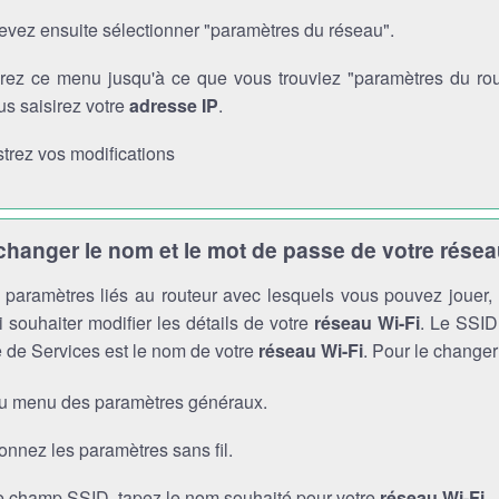
evez ensuite sélectionner "paramètres du réseau".
rez ce menu jusqu'à ce que vous trouviez "paramètres du route
s saisirez votre
adresse IP
.
trez vos modifications
anger le nom et le mot de passe de votre résea
es paramètres liés au routeur avec lesquels vous pouvez jouer
 souhaiter modifier les détails de votre
réseau Wi-Fi
. Le SSID 
 de Services est le nom de votre
réseau Wi-Fi
. Pour le changer
au menu des paramètres généraux.
onnez les paramètres sans fil.
e champ SSID, tapez le nom souhaité pour votre
réseau Wi-Fi
.