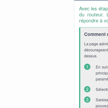
Avec les éta
du routeur. 
répondre à v
Comment co
La page admin
décourageante
dessus.
En sui
princip
paramè
Sélect
Saisis
pouvez 