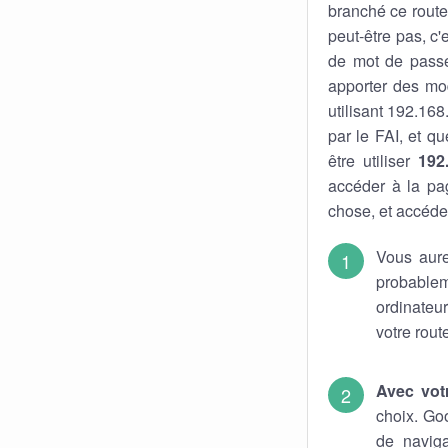
branché ce route
peut-être pas, c'
de mot de pass
apporter des mod
utilisant 192.168
par le FAI, et q
être utiliser
192
accéder à la pa
chose, et accéder
Vous aure
probable
ordinateu
votre rout
Avec vot
choix. Go
de naviga