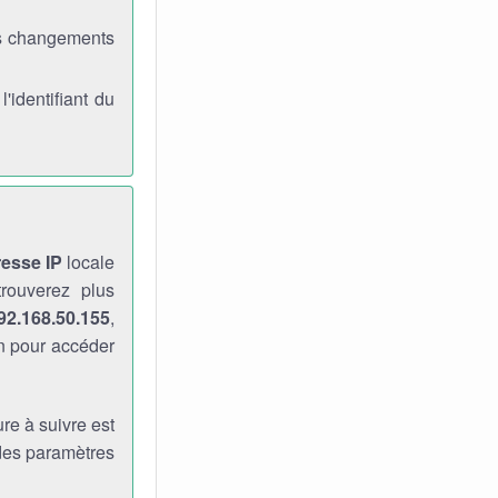
es changements
identifiant du
resse IP
locale
rouverez plus
92.168.50.155
,
n pour accéder
re à suivre est
 des paramètres