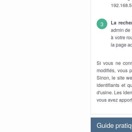
192.168.5
La reche
admin de v
à votre r
la page ad
Si vous ne conn
modifiés, vous p
Sinon, le site we
identifiants et 
d'usine. Les iden
vous avez apport
Guide prati