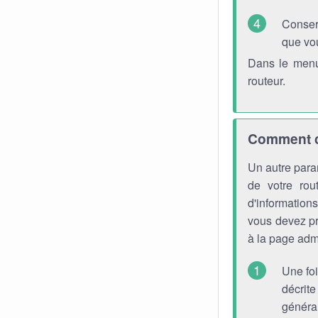
Conser
que vo
Dans le menu
routeur.
Comment ch
Un autre para
de votre rou
d'information
vous devez pr
à la page admi
Une foi
décrite
générau