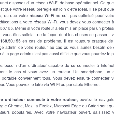
ur et disposez d'un réseau Wi-Fi de base opérationnel. Ce que
est que votre réseau préréglé est loin d'être idéal. Il se peut q
e, ou que votre
réseau Wi-Fi
ne soit pas optimisé pour votre 
ifications à votre réseau Wi-Fi, vous devez vous connecter à
.50.155. Même si votre routeur a été mis en place par un profes
ue vous êtes satisfait de la façon dont les choses se passent, 
.168.50.155
en cas de problème. Il est toujours pratique d
ge admin de votre routeur au cas où vous auriez besoin de
 à la page admin n'est pas aussi difficile que vous pourriez le 
z besoin d'un ordinateur capable de se connecter à Internet,
ment le cas si vous avez un routeur. Un smartphone, un o
r portable conviennent tous. Vous devez ensuite connecter vo
eur. Vous pouvez le faire via Wi-Fi ou par câble Ethernet.
re ordinateur connecté à votre routeur
, ouvrez le navigat
ogle Chrome, Mozilla Firefox, Microsoft Edge ou Safari sont 
teurs populaires. Avec votre navigateur ouvert, saisissez v