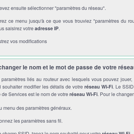
evez ensuite sélectionner "paramètres du réseau".
rez ce menu jusqu'à ce que vous trouviez "paramètres du route
s saisirez votre
adresse IP
.
trez vos modifications
anger le nom et le mot de passe de votre résea
es paramètres liés au routeur avec lesquels vous pouvez jouer
 souhaiter modifier les détails de votre
réseau Wi-Fi
. Le SSID 
 de Services est le nom de votre
réseau Wi-Fi
. Pour le changer
au menu des paramètres généraux.
onnez les paramètres sans fil.
e champ SSID, tapez le nom souhaité pour votre
réseau Wi-Fi
.