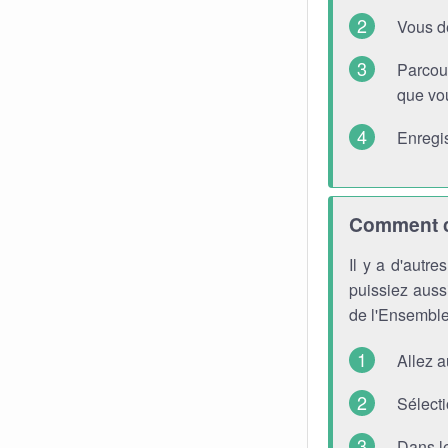
Vous d
Parcou
que vou
Enregis
Comment ch
Il y a d'autr
puissiez aussi
de l'Ensemble
Allez 
Sélecti
Dans l