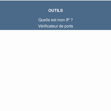
OUTILS
Quelle est mon IP ?
Vérificateur de ports
Quelle est mon IP locale ?
Subnet Calculator (CIDR)
À PROPOS
Contactez-nous
Confidentialité
Conditions d'utilisation
LIENS
Accueil
Blog
Index IP