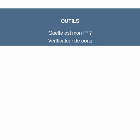
OUTILS
Quelle est mon IP ?
Vérificateur de ports
Quelle est mon IP locale ?
Subnet Calculator (CIDR)
À PROPOS
Contactez-nous
Confidentialité
Conditions d'utilisation
LIENS
Accueil
Blog