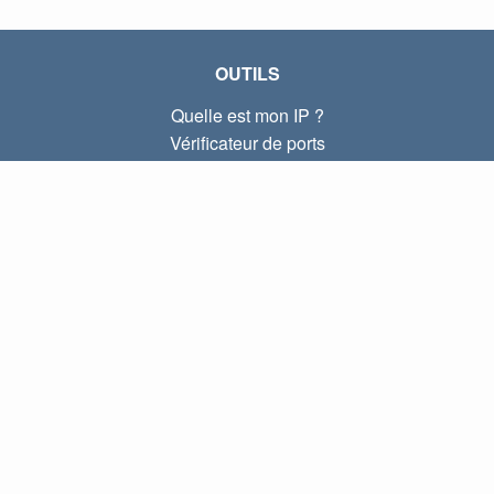
OUTILS
Quelle est mon IP ?
Vérificateur de ports
Quelle est mon IP locale ?
Subnet Calculator (CIDR)
À PROPOS
Contactez-nous
Confidentialité
Conditions d'utilisation
LIENS
Accueil
Blog