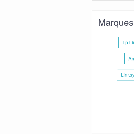
Marques 
Tp Li
Ar
Links