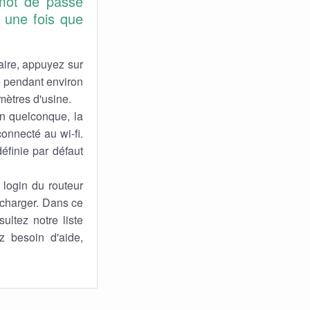
 mot de passe
 une fois que
aire, appuyez sur
cé pendant environ
mètres d'usine.
n quelconque, la
connecté au wi-fi.
éfinie par défaut
login du routeur
e charger. Dans ce
ultez notre liste
z besoin d'aide,