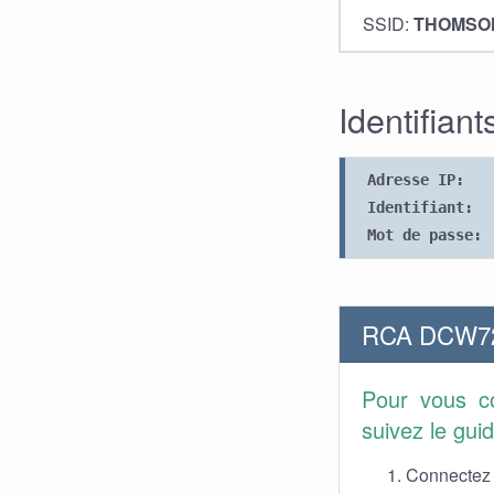
SSID:
THOMSO
Identifian
Adresse IP:
Identifiant:
Mot de passe:
RCA DCW725
Pour vous co
suivez le gui
Connectez v