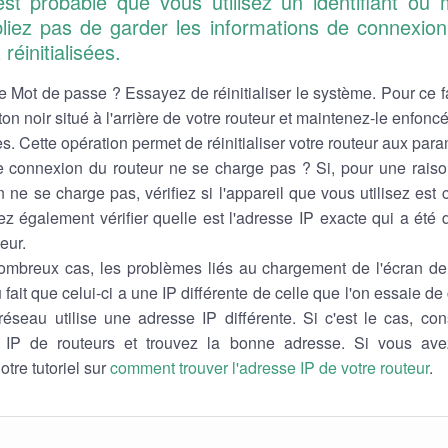
st probable que vous utilisez un identifiant ou
bliez pas de garder les informations de connexion
réinitialisées.
e Mot de passe ? Essayez de réinitialiser le système. Pour ce f
uton noir situé à l'arrière de votre routeur et maintenez-le enfon
. Cette opération permet de réinitialiser votre routeur aux para
 connexion du routeur ne se charge pas ? Si, pour une raiso
ne se charge pas, vérifiez si l'appareil que vous utilisez est 
 également vérifier quelle est l'adresse IP exacte qui a été d
eur.
mbreux cas, les problèmes liés au chargement de l'écran de 
u fait que celui-ci a une IP différente de celle que l'on essaie d
réseau utilise une adresse IP différente. Si c'est le cas, cons
 IP de routeurs et trouvez la bonne adresse. Si vous ave
otre tutoriel sur
comment trouver l'adresse IP de votre routeur
.