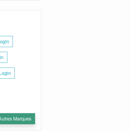
ogin
in
Login
Autres Marques