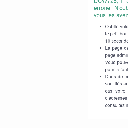
DCW725, il e
erroné. N'ou
vous les avez 
Oublié votr
le petit bo
10 secondes
La page de
page admin 
Vous pouvez
pour le rout
Dans de no
sont liés a
cas, votre 
d'adresses
consultez n