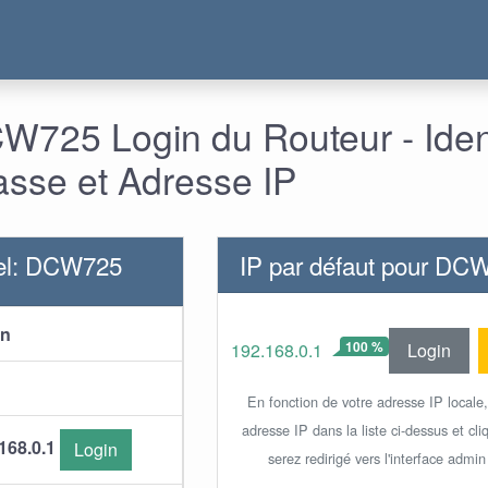
725 Login du Routeur - Ident
asse et Adresse IP
el: DCW725
IP par défaut pour DC
in
100 %
Login
192.168.0.1
En fonction de votre adresse IP locale
adresse IP dans la liste ci-dessus et cl
168.0.1
Login
serez redirigé vers l'interface admin