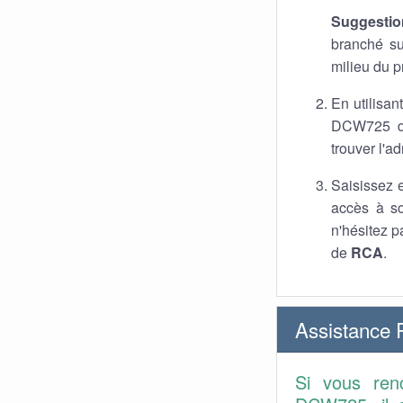
Suggestio
branché s
milieu du p
En utilisan
DCW725 da
trouver l'a
Saisissez e
accès à so
n'hésitez p
de
RCA
.
Assistance
Si vous ren