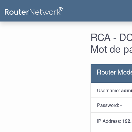
RCA - DCW
Mot de p
Router Mod
Username:
adm
Password:
-
IP Address:
192.