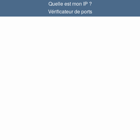
Quelle est mon IP ?
Vérificateur de ports
Quelle est mon IP locale ?
Subnet Calculator (CIDR)
À PROPOS
Contactez-nous
Confidentialité
Conditions d'utilisation
LIENS
Accueil
Blog
Index IP