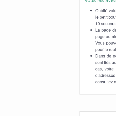
Oublié votr
le petit bo
10 secondes
La page de
page admin 
Vous pouvez
pour le rout
Dans de no
sont liés a
cas, votre 
d'adresses
consultez n