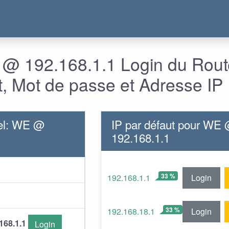
@ 192.168.1.1 Login du Rout
nt, Mot de passe et Adresse IP
el: WE @
IP par défaut pour WE
192.168.1.1
33 %
Login
192.168.1.1
33 %
Login
192.168.18.1
168.1.1
Login