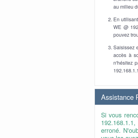
au milieu d
En utilisan
WE @ 192.1
pouvez trou
Saisissez e
accès à so
n'hésitez 
192.168.1.
Assistance
Si vous renc
192.168.1.1, 
erroné. N'ou
vous les avez 