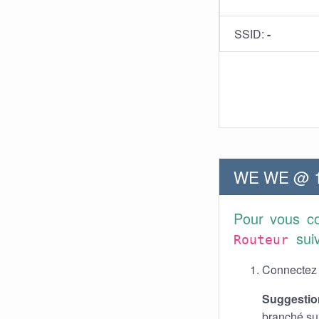
SSID:
-
WE WE @ 19
Pour vous co
sui
Routeur
Connectez v
Suggestio
branché su