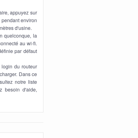
aire, appuyez sur
cé pendant environ
mètres d'usine.
n quelconque, la
connecté au wi-fi.
éfinie par défaut
login du routeur
e charger. Dans ce
ultez notre liste
z besoin d'aide,