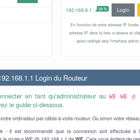
33 %
Login
192.168.8.1
En fonction de votre adresse IP locale,
adresse IP dans la liste ci-dessus et cl
serez redirigé vers l'interface admin
2.168.1.1 Login du Routeur
nnecter en tant qu'administrateur au
WE WE @ 
vez le guide ci-dessous.
otre ordinateur par câble à votre routeur. Ou sinon votre réseau 
n
- Il est recommandé que la connexion soit effectuée à l
r le routeur WE @ 192.168.1.1 de
WE
. Cela vous évitera de pe