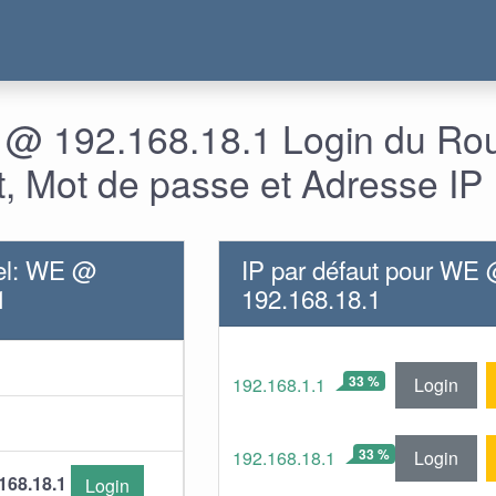
@ 192.168.18.1 Login du Rou
nt, Mot de passe et Adresse IP
el: WE @
IP par défaut pour WE
1
192.168.18.1
33 %
Login
192.168.1.1
33 %
Login
192.168.18.1
168.18.1
Login