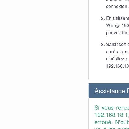
connexion a
En utilisan
WE @ 192.1
pouvez trou
Saisissez e
accès à so
n'hésitez 
192.168.18
Assistance
Si vous renc
192.168.18.1,
erroné. N'ou
vous les avez 