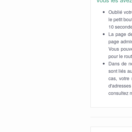
Oublié votr
le petit bo
10 secondes
La page de
page admin 
Vous pouvez
pour le rout
Dans de no
sont liés a
cas, votre 
d'adresses
consultez n