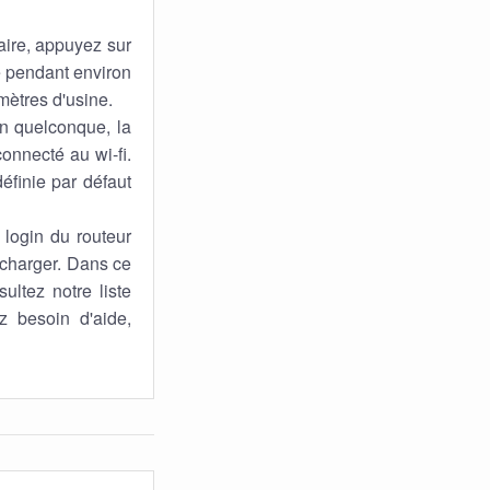
aire, appuyez sur
cé pendant environ
mètres d'usine.
n quelconque, la
connecté au wi-fi.
éfinie par défaut
login du routeur
e charger. Dans ce
ultez notre liste
z besoin d'aide,