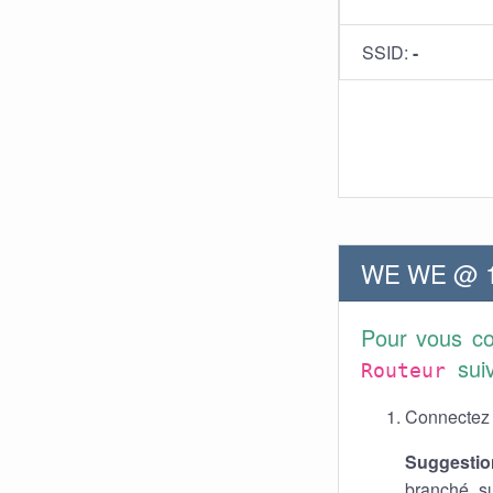
SSID:
-
WE WE @ 19
Pour vous co
sui
Routeur
Connectez v
Suggestio
branché s