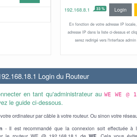
33 %
Login
192.168.8.1
En fonction de votre adresse IP locale,
adresse IP dans la liste ci-dessus et cl
serez redirigé vers l'interface admin
2.168.18.1 Login du Routeur
nnecter en tant qu'administrateur au
WE WE @ 1
vez le guide ci-dessous.
otre ordinateur par câble à votre routeur. Ou sinon votre réseau 
n
- Il est recommandé que la connexion soit effectuée à l
ur le routeur WE @ 192.168.18.1 de
WE
. Cela vous évit