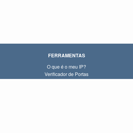
FERRAMENTAS
O que é o meu IP?
Verificador de Portas
O que é o meu IP local?
Subnet Calculator (CIDR)
SOBRE
Contato
Privacidade
Termos