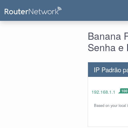
Banana P
Senha e 
IP Padrão p
100
192.168.1.1
Based on your local 