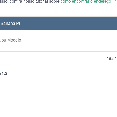
isso, confira nosso tutorial sobre
como encontrar o endereço IP 
 Banana Pi
-
192.1
V1.2
-
-
-
-
-
-