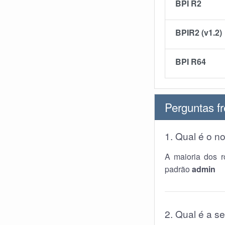
BPI R2
BPIR2 (v1.2)
BPI R64
Perguntas f
1. Qual é o n
A maioria dos 
padrão
admin
2. Qual é a s