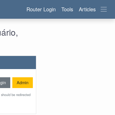
Router Login
Tools
Articles
ário,
gin
Admin
 should be redirected