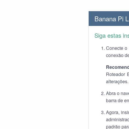
Banana Pi L
Siga estas i
Conecte o 
conexão de
Recomend
Roteador B
alterações.
Abra o nav
barra de en
Agora, ins
administra
padrão par