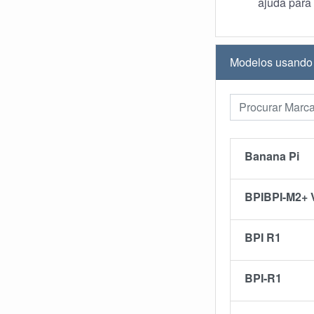
ajuda para 
Modelos usando
Banana Pi
BPIBPI-M2+ 
BPI R1
BPI-R1