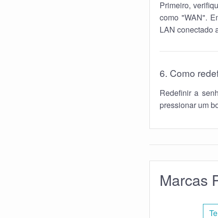
Primeiro, verifi
como "WAN". Em 
LAN conectado a
6. Como redef
Redefinir a sen
pressionar um bo
Marcas P
Te