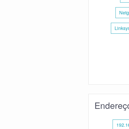
Netg
Linksy
Endereço
192.16