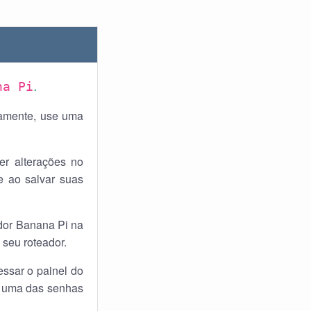
.
na Pi
vamente, use uma
r alterações no
e ao salvar suas
ador Banana Pi na
 seu roteador.
essar o painel do
r uma das senhas