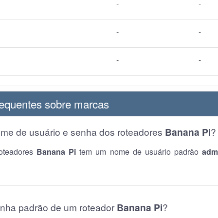
-
-
-
-
-
-
requentes sobre marcas
ome de usuário e senha dos roteadores
Banana Pi
?
roteadores
Banana Pi
tem um nome de usuário padrão
adm
enha padrão de um roteador
Banana Pi
?