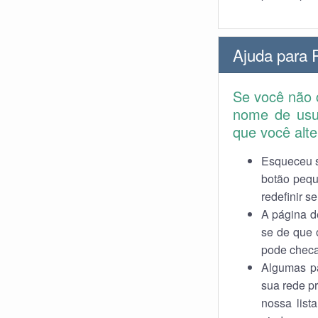
Ajuda para 
Se você não c
nome de usu
que você alte
Esqueceu s
botão pequ
redefinir s
A página de
se de que 
pode checa
Algumas pá
sua rede p
nossa list