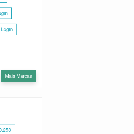
ogin
 Login
Mais Marcas
l0.253