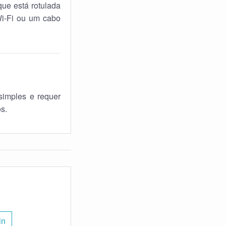
que está rotulada
Wi-Fi ou um cabo
imples e requer
s.
in