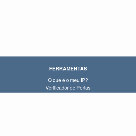
FERRAMENTAS
O que é o meu IP?
Verificador de Portas
O que é o meu IP local?
Subnet Calculator (CIDR)
SOBRE
Contato