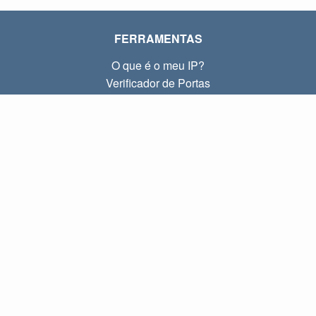
FERRAMENTAS
O que é o meu IP?
Verificador de Portas
O que é o meu IP local?
Subnet Calculator (CIDR)
SOBRE
Contato
Privacidade
Termos
LINKS
Início
Blog