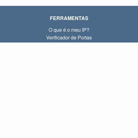
FERRAMENTAS
O que é o meu IP?
Verificador de Portas
O que é o meu IP local?
Subnet Calculator (CIDR)
SOBRE
Contato
Privacidade
Termos
LINKS
Início
Blog