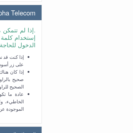
Alpha Telecom حل مشاكل صفحة الإعدادات للراوت
.إذا لم تتمكن 
إستخدام كلمة 
الدخول للحاجة
إذا كنت قد 
على زر أسود صغ
إذا كان هنا
صحيح بالراو
الصحيح للراو
عادة ما تك
الخاطيء، ول
الموجودة عن 