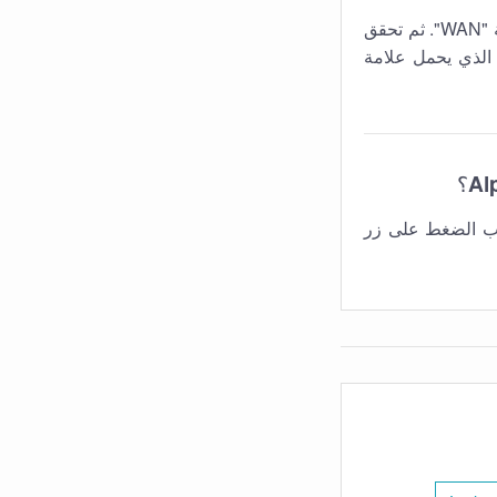
أولاً تحقق مما إذا كان كابل WAN متصلاً بالمنفذ الصحيح لجهاز التوجيه والذي يحمل علامة "WAN". ثم تحقق
تصل بمنفذ جهاز التوجيه الذي يحمل علامة
Al
؟
 الضغط على زر