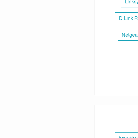
Links
D Link R
Netgea