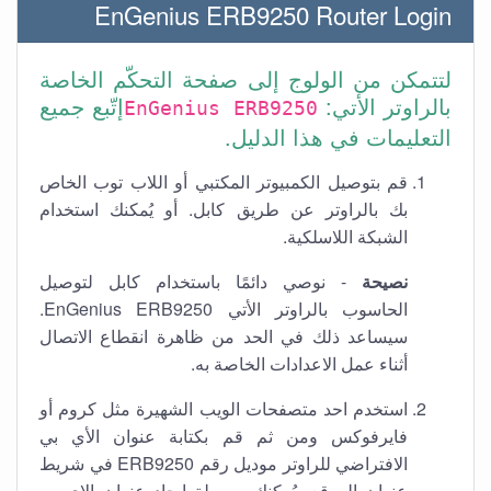
EnGenius ERB9250 Router Login
لتتمكن من الولوج إلى صفحة التحكّم الخاصة
بالراوتر الأتي:
إتّبع جميع
EnGenius ERB9250
التعليمات في هذا الدليل.
قم بتوصيل الكمبيوتر المكتبي أو اللاب توب الخاص
بك بالراوتر عن طريق كابل. أو يُمكنك استخدام
الشبكة اللاسلكية.
نصيحة
- نوصي دائمًا باستخدام كابل لتوصيل
الحاسوب بالراوتر الأتي EnGenius ERB9250.
سيساعد ذلك في الحد من ظاهرة انقطاع الاتصال
أثناء عمل الاعدادات الخاصة به.
استخدم احد متصفحات الويب الشهيرة مثل كروم أو
فايرفوكس ومن ثم قم بكتابة عنوان الأي بي
الافتراضي للراوتر موديل رقم ERB9250 في شريط
عنوان الموقع. يُمكنك بسهولة إيجاد عنوان الاي بي