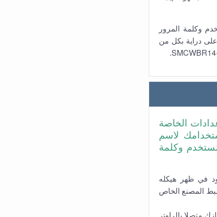
خدم وكلمة المرور
 على دراية بكل من
دادات الخاصة
لسبب هو استخدامك لاسم
ُستخدم وكلمة
ّب إعادة ضبط الراوتر من خلال زر Reset الموجود في ظهر هيكله
دي ذلك إلى إعادة ضبط المصنع الخاص
زك متصلا بالراوتر