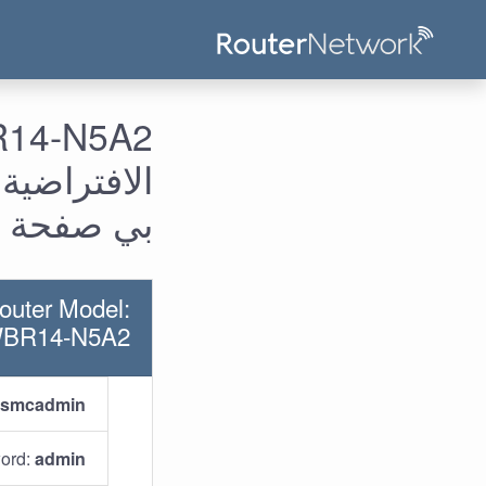
الافتراضية
بي صفحة ا
outer Model:
BR14-N5A2
smcadmin
ord:
admin