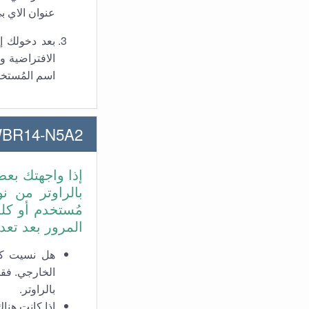
عنوان الاي ب
بعد دخولك إ
الافتراضية و
اسم المُستخدم و
SMC SMCWBR14-N5A2 حل أغ
إذا واجهتك بع
مُستخدم أو كل
المرور بعد تعد
بالراوتر.
إذا كانت هنا