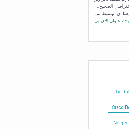
فتراضي الصحيح..
لارشادي البسيط من
فة عنوان الأي بي
Tp Lin
Cisco R
Netgear