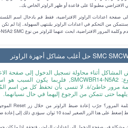
ي الافتراضي مطبوعًا على قاعدة أو ظهر الراوتر الخاص بك..
لى صفحة اعدادات الراوتر الافتراضية، فقط قم بادخال اسم المُست
ستتمكن من التحكم في اعدادات الراوتر بمُنتهى السهولة.. إذا لم تكن
كلمة المرور الافتراضية، ابحث عنهما للراوتر من نوع SMCWBR14-N5A2 SMC.
لب مشاكل أجهزة الراوتر
ض المشاكل أثناء محاولة تسجيل الدخول إلى صفحة الاع
بالراوتر من نوع: SMCWBR14-N5A2, فلربما يكون ا
مة مرور خاطئ/ة. لا تنسى بأن تحفظ كل من اسم الم
يلهما حتى تتمكن من الرجوع إليهما في حال نسيانهما.
هل نسيت كلمة المرور؟ جر
الخارجي. فقط إضغط على هذا الزر الصغير لمدة 10 ثوان. سيؤ
ك مشكلة في صفحة الدخول إلى اعدادات الراوتر، فتحقق إذا ما كان جها