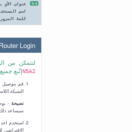
5 %
عنوان الأي ب
اسم المستخد
كلمة المرور
uter Login
لتتمكن من الو
إتّبع جميع
N5A2
قم بتوصيل ال
الشبكة اللاس
نصيحة
سيساعد ذلك ف
استخدم احد 