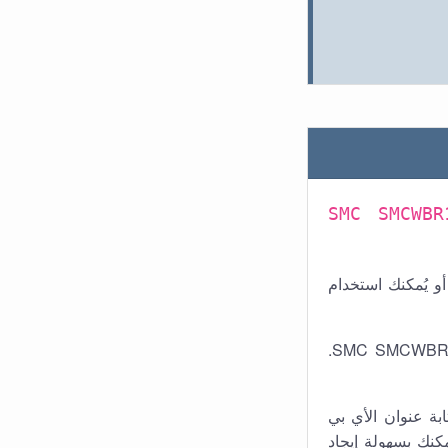
SMC SMCWBR
و يُمكنك استخدام
- نوصي دائمًا باستخدام كابل لتوصيل الحاسوب بالراوتر الأتي SMC SMCWBR14-N5A2.
ة عنوان الأي بي
نوان الموقع. يُمكنك بسهولة إيجاد