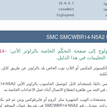
ي:
10.0.0.1
م:
cusadmin
:
highspeed
SMC SMCWBR14-N5A2 Ro
لوج إلى صفحة التحكّم الخاصة بالراوتر الأتي:
14-
 التعليمات في هذا الدليل.
كمبيوتر المكتبي أو اللاب توب الخاص بك بالراوتر عن طريق كابل. أ
لكية.
ي الحد من ظاهرة انقطاع الاتصال أثناء عمل الاعدادات الخاصة به.
متصفحات الويب الشهيرة مثل كروم أو فايرفوكس ومن ثم قم بكتاب
الافتراضي للراوتر موديل رقم SMCWBR14-N5A2 في شريط ع