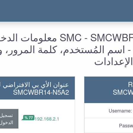
SMC - SMCWBR14-N5A2 معلومات ا
 - اسم المُستخدم، كلمة المرور، 
لإعدادات
R
عنوان الأي بي الافتراضي ل
SMCWBR14-N5A2
SMCW
Username:
تسجيل
77 %
192.168.2.1
الدخول
Passw