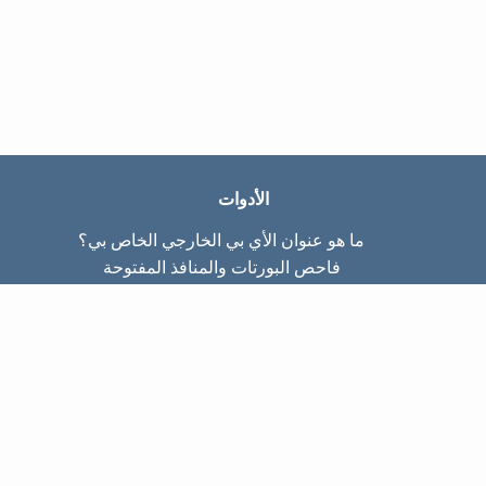
الأدوات
ما هو عنوان الأي بي الخارجي الخاص بي؟
فاحص البورتات والمنافذ المفتوحة
ما هو عنوان الأي بي الداخلي الخاص بي؟
Subnet Calculator (CIDR)
عن الموقع
تواصل معنا
سياسة الخصوصيّة
شروط الاستخدام